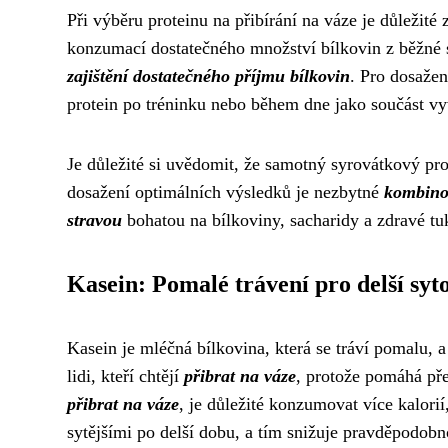
Při výběru proteinu na přibírání na váze je důležité
konzumací dostatečného množství bílkovin z běžné 
zajištění dostatečného příjmu bílkovin
. Pro dosaže
protein po tréninku nebo během dne jako součást vy
Je důležité si uvědomit, že samotný syrovátkový pr
dosažení optimálních výsledků je nezbytné
kombinov
stravou
bohatou na bílkoviny, sacharidy a zdravé tu
Kasein: Pomalé trávení pro delší syto
Kasein je mléčná bílkovina, která se tráví pomalu, a
lidi, kteří chtějí
přibrat na váze
, protože pomáhá pře
přibrat na váze
, je důležité konzumovat více kalori
sytějšími po delší dobu, a tím snižuje pravděpodobno