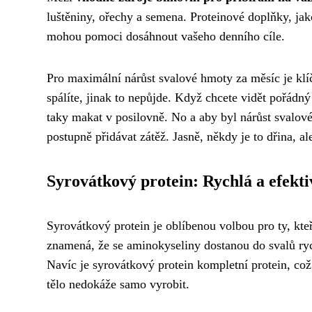
luštěniny, ořechy a semena. Proteinové doplňky, jak
mohou pomoci dosáhnout vašeho denního cíle.
Pro maximální
nárůst svalové hmoty za měsíc
je kl
spálíte, jinak to nepůjde. Když chcete vidět pořádn
taky makat v posilovně. No a aby byl nárůst svalové
postupně přidávat zátěž. Jasně, někdy je to dřina, al
Syrovátkový protein: Rychlá a efekti
Syrovátkový protein je oblíbenou volbou pro ty, kteř
znamená, že se aminokyseliny dostanou do svalů ry
Navíc je syrovátkový protein kompletní protein, což
tělo nedokáže samo vyrobit.