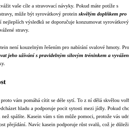
 zvážit vaše cíle a stravovací návyky. Pokud máte potíže s
stravy, může být syrovátkový protein
skvělým doplňkem pro
ní nejlepších výsledků se doporučuje konzumovat syrovátkový
vážené stravy.
otein není kouzelným řešením pro nabírání svalové hmoty. Pr
at jeho užívání s pravidelným silovým tréninkem a vyváže
ky.
st
 proto vám pomáhá cítit se déle sytí. To z ní dělá skvělou vol
dcházet hladu a podporuje pocit sytosti mezi jídly. Pokud chc
í, než spálíte. Kasein vám s tím může pomoci, protože vás udr
st přejídání. Navíc kasein podporuje růst svalů, což je důleži