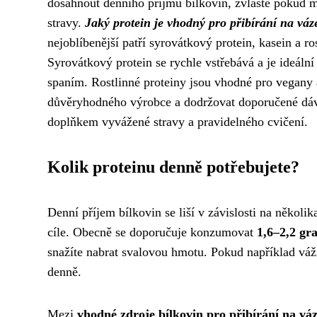
dosáhnout denního příjmu bílkovin, zvláště pokud m
stravy.
Jaký protein je vhodný pro přibírání na váz
nejoblíbenější patří syrovátkový protein, kasein a ro
Syrovátkový protein se rychle vstřebává a je ideáln
spaním. Rostlinné proteiny jsou vhodné pro vegany a 
důvěryhodného výrobce a dodržovat doporučené dáv
doplňkem vyvážené stravy a pravidelného cvičení.
Kolik proteinu denně potřebujete?
Denní příjem bílkovin se liší v závislosti na několik
cíle. Obecně se doporučuje konzumovat
1,6–2,2 gr
snažíte nabrat svalovou hmotu. Pokud například váž
denně.
Mezi
vhodné zdroje bílkovin pro přibírání na vá