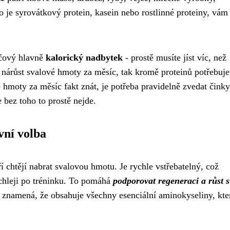
o je syrovátkový protein, kasein nebo rostlinné proteiny, vám
íčový hlavně
kalorický nadbytek
- prostě musíte jíst víc, než
ý nárůst svalové hmoty za měsíc, tak kromě proteinů potřebuje
 hmoty za měsíc fakt znát, je potřeba pravidelně zvedat činky
e bez toho to prostě nejde.
vní volba
í chtějí nabrat svalovou hmotu. Je rychle vstřebatelný, což
chleji po tréninku. To pomáhá
podporovat regeneraci a růst 
 znamená, že obsahuje všechny esenciální aminokyseliny, kter