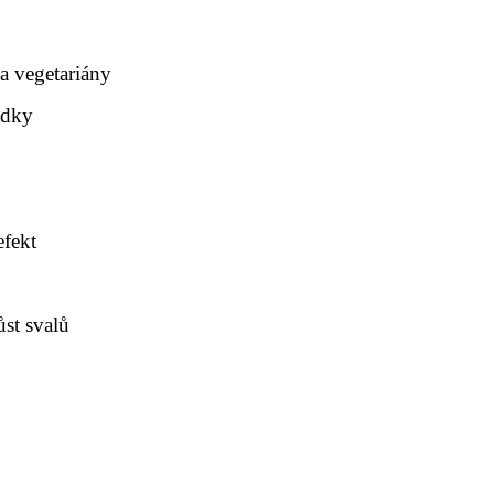
a vegetariány
edky
efekt
ůst svalů