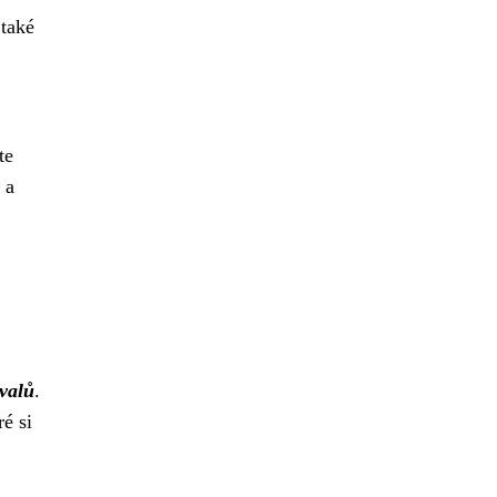
 také
te
 a
svalů
.
é si