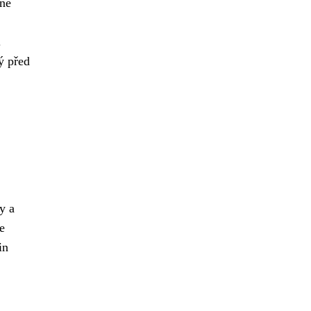
žné
.
ý před
y a
e
in