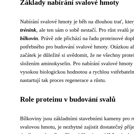
Základy nabírání svalové hmoty
Nabírání svalové hmoty je běh na dlouhou trať, kt
trénink
, ale ten sám o sobě nestačí. Pro růst svalů j
bílkovin
. Právě zde přichází na řadu proteinové do
potřebného pro budování svalové hmoty. Otázkou ale 
začátek je důležité si uvědomit, že ne všechny protei
složením aminokyselin. Pro nabírání svalové hmoty
vysokou biologickou hodnotou a rychlou vstřebateln
nastartují tak proces regenerace a růstu.
Role proteinu v budování svalů
Bílkoviny jsou základními stavebními kameny pro rů
svalovou hmotu, je nezbytné zajistit dostatečný příj