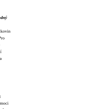
edný
lkovin
Pro
é
í
a
t
moci