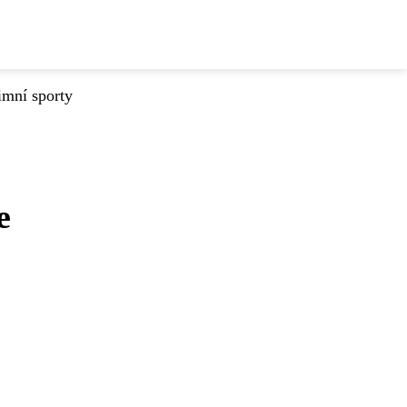
imní sporty
e