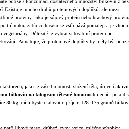
áte potíže s konzumací dostatečného množství bílkovin z bě
e
? Existuje mnoho druhů proteinových doplňků, ale mezi
stlinné proteiny, jako je sójový protein nebo hrachový protein
í po tréninku, zatímco kasein se vstřebává pomaleji a je vhodn
vegetariány. Důležité je vybrat si kvalitní protein od
kování. Pamatujte, že proteinové doplňky by měly být pouze
a faktorech, jako je vaše hmotnost, složení těla, úroveň aktivit
amu bílkovin na kilogram tělesné hmotnosti
denně, pokud s
íte 80 kg, měli byste usilovat o příjem 128–176 gramů bílkov
ze
patří libové maso, drůbež, ryby, vejce, mléčné výrobky,