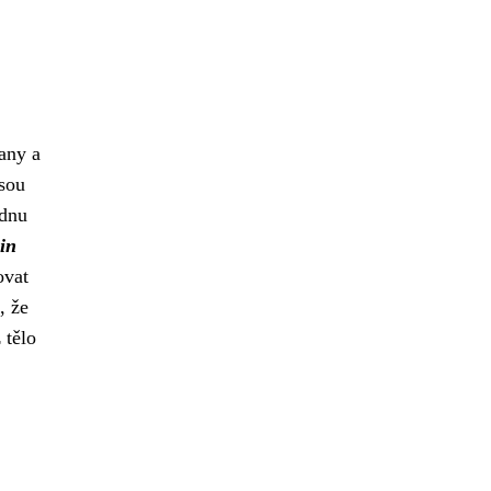
gany a
jsou
ednu
vin
ovat
, že
 tělo