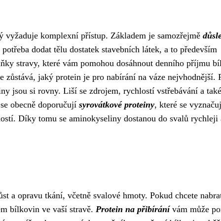
erý vyžaduje komplexní přístup. Základem je samozřejmě
důsl
e potřeba dodat tělu dostatek stavebních látek, a to především
plňky stravy, které vám pomohou dosáhnout denního příjmu bí
zůstává, jaký protein je pro nabírání na váze nejvhodnější. 
ny jsou si rovny. Liší se zdrojem, rychlostí vstřebávání a tak
 se obecně doporučují
syrovátkové proteiny
, které se vyznačuj
ostí. Díky tomu se aminokyseliny dostanou do svalů rychleji 
st a opravu tkání, včetně svalové hmoty. Pokud chcete nabra
em bílkovin ve vaší stravě.
Protein na přibírání
vám může po