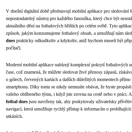
V dnešní digitální době představují mobilní aplikace pro sledování 
nepostradatelný nástroj pro každého fanouška, který chce být neust
aktuálního dění na fotbalových hřištích po celém světě. Tyto aplika
způsob, jakým konzumujeme fotbalový obsah, a umožňují nám sle
dnes
prakticky odkudkoliv a kdykoliv, aniž bychom museli být připo
počítači.
Moderní mobilní aplikace nabízejí komplexní pokrytí fotbalových u
čase, což znamená, že můžete sledovat živé přenosy zápasů, získáva
o gólech, červených kartách a dalších důležitých momentech přímo
smartphonu. Díky tomu se nikdy nemusíte obávat, že byste propásl
vašeho oblíbeného týmu, i když jste zrovna na cestě nebo v práci. 
fotbal dnes
jsou navrženy tak, aby poskytovaly uživatelsky přívětivé
navigací, která umožňuje rychlý přístup k informacím o probíhajícíc
utkáních.