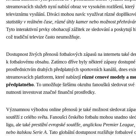
streamovacích služeb nyní nabízí obraz ve vysokém rozlišení, který
televiznímu vysílání. Diváci mohou navíc využívat různé doplňkové
statistiky v reálném čase, různé úhly kamer nebo možnost přehráv
Tyto interaktivní prvky obohacují zážitek ze sledování a poskytují h
což tradiční televize často neumožňuje.
Dostupnost živých přenosů fotbalových zápasů na internetu také de
k fotbalovému obsahu. Zatímco dříve byly některé zápasy dostupné
prostřednictvím drahých předplatných sportovních kanálů, dnes exis
streamovacích platforem, které nabízejí
různé cenové modely a mo
předplatného
. To umožňuje širšímu okruhu fanoušků sledovat své
nutnosti investovat značné finanční prostředky.
Významnou výhodou online přenosů je také možnost sledovat zápas
soutěží z celého světa. Fanoušci českého fotbalu mohou snadno sle
ligu, ale také
prestižní evropské soutěže, anglickou Premier League
nebo italskou Serie A
. Tato globální dostupnost rozšiřuje fotbalové