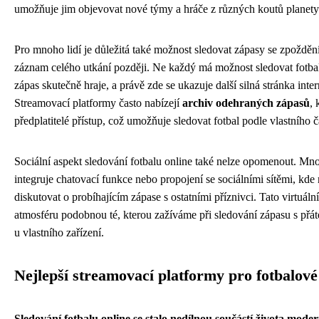
umožňuje jim objevovat nové týmy a hráče z různých koutů planety
Pro mnoho lidí je důležitá také možnost sledovat zápasy se zpožděn
záznam celého utkání později. Ne každý má možnost sledovat fotba
zápas skutečně hraje, a právě zde se ukazuje další silná stránka int
Streamovací platformy často nabízejí
archiv odehraných zápasů
, 
předplatitelé přístup, což umožňuje sledovat fotbal podle vlastního
Sociální aspekt sledování fotbalu online také nelze opomenout. Mn
integruje chatovací funkce nebo propojení se sociálními sítěmi, kd
diskutovat o probíhajícím zápase s ostatními příznivci. Tato virtuáln
atmosféru podobnou té, kterou zažíváme při sledování zápasu s přáte
u vlastního zařízení.
Nejlepší streamovací platformy pro fotbalov
Sledování fotbalu online se stalo nedílnou součástí života mode