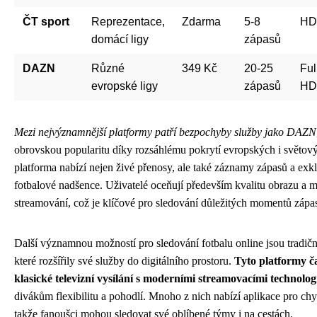
ČT sport
Reprezentace,
Zdarma
5-8
HD
domácí ligy
zápasů
DAZN
Různé
349 Kč
20-25
Ful
evropské ligy
zápasů
HD
Mezi nejvýznamnější platformy patří bezpochyby služby jako DAZN
obrovskou popularitu díky rozsáhlému pokrytí evropských i světový
platforma nabízí nejen živé přenosy, ale také záznamy zápasů a exk
fotbalové nadšence. Uživatelé oceňují především kvalitu obrazu a m
streamování, což je klíčové pro sledování důležitých momentů zápa
Další významnou možností pro sledování fotbalu online jsou tradiční 
které rozšířily své služby do digitálního prostoru.
Tyto platformy č
klasické televizní vysílání s moderními streamovacími technolog
divákům flexibilitu a pohodlí. Mnoho z nich nabízí aplikace pro chyt
takže fanoušci mohou sledovat své oblíbené týmy i na cestách.