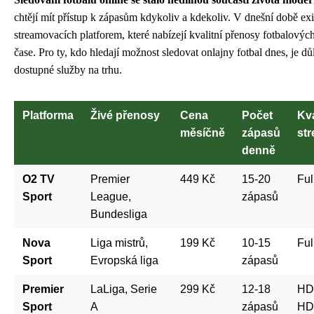
chtějí mít přístup k zápasům kdykoliv a kdekoliv. V dnešní době exis
streamovacích platforem, které nabízejí kvalitní přenosy fotbalovýc
čase. Pro ty, kdo hledají možnost sledovat onlajny fotbal dnes, je důl
dostupné služby na trhu.
Platforma
Živé přenosy
Cena
Počet
Kva
měsíčně
zápasů
st
denně
O2 TV
Premier
449 Kč
15-20
Ful
Sport
League,
zápasů
Bundesliga
Nova
Liga mistrů,
199 Kč
10-15
Ful
Sport
Evropská liga
zápasů
Premier
LaLiga, Serie
299 Kč
12-18
HD/
Sport
A
zápasů
HD