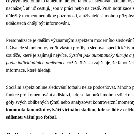
chytrým telefonům a tabletům mohou fanoušci sledovat aktuální výs
nacházejí, ať už cestují, jsou v práci nebo na cestě. Push notifikace 
důležitý moment neunikne pozornosti, a uživatelé si mohou přizpůso
událostech chtějí být informováni.
Personalizace je dalším významným aspektem moderního sledování 
Uživatelé si mohou vytvořit vlastní profily a sledovat specifické tý
soutěže, které je zajímají nejvíce.
Systém pak automaticky filtruje a 
podle individuálních preferencí
, což šetří čas a zajišťuje, že fanouš
informace, které hledají.
Sociální aspekt online sledování fotbalu nelze podceňovat. Mnoho p
funkce pro komentování a diskuzi, kde se fanoušci mohou sdílet o s
góly svých oblíbených týmů nebo analyzovat kontroverzní moment
komunita fanoušků vytváří virtuální stadion, kde se lidé z celé
sdílenou vášní pro fotbal
.