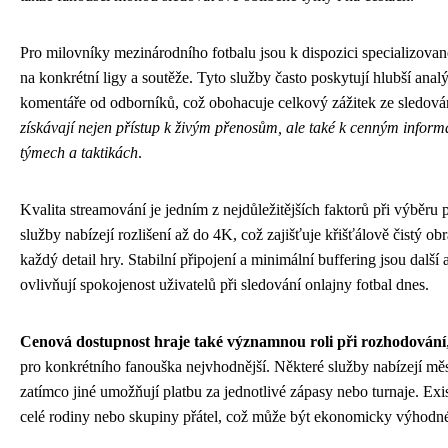
Pro milovníky mezinárodního fotbalu jsou k dispozici specializova
na konkrétní ligy a soutěže. Tyto služby často poskytují hlubší analýz
komentáře od odborníků, což obohacuje celkový zážitek ze sledová
získávají nejen přístup k živým přenosům, ale také k cenným inform
týmech a taktikách
.
Kvalita streamování je jedním z nejdůležitějších faktorů při výběru
služby nabízejí rozlišení až do 4K, což zajišťuje křišťálově čistý ob
každý detail hry. Stabilní připojení a minimální buffering jsou další 
ovlivňují spokojenost uživatelů při sledování onlajny fotbal dnes.
Cenová dostupnost hraje také významnou roli při rozhodování
pro konkrétního fanouška nejvhodnější. Některé služby nabízejí měs
zatímco jiné umožňují platbu za jednotlivé zápasy nebo turnaje. Exis
celé rodiny nebo skupiny přátel, což může být ekonomicky výhodné