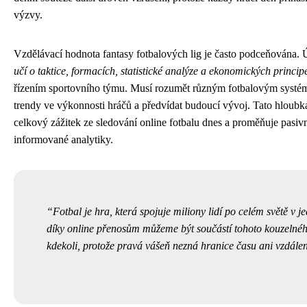
výzvy.
Vzdělávací hodnota fantasy fotbalových lig je často podceňována. 
učí o taktice, formacích, statistické analýze a ekonomických princip
řízením sportovního týmu. Musí rozumět různým fotbalovým systé
trendy ve výkonnosti hráčů a předvídat budoucí vývoj. Tato hloubk
celkový zážitek ze sledování online fotbalu dnes a proměňuje pasiv
informované analytiky.
Fotbal je hra, která spojuje miliony lidí po celém světě v 
díky online přenosům můžeme být součástí tohoto kouzelného
kdekoli, protože pravá vášeň nezná hranice času ani vzdálen