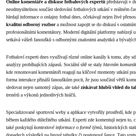
Online komentáře a diskuse fotbalových expertů
představují v d
neodmyslitelnou součást sledování fotbalových utkání v reálném ča
hledají informace o onlajny fotbal dnes, očekávají nejen živé přenos
kvalitní odborný rozbor
a možnost zapojit se do diskusí s ostatními
profesionálními komentátory. Moderní digitální platformy nabízejí un
setkává vášeň fanoušků s odbornými znalostmi analytiků a bývalých
Fotbaloví experti dnes využívají různé online kanály k tomu, aby sdí
analýzy probíhajících zápasů. Sociální sítě se staly
hlavním komunik
kde renomovaní komentátoři reagují na klíčové momenty utkání pra
forma interakce přináší fanouškům pocit, že jsou součástí větší ko
sledovat nejen samotný zápas, ale také
získávat hlubší vhled do t
trenérů a výkonů jednotlivých hráčů.
Specializované sportovní weby a aplikace vytvořily prostředí, kde p
během každého důležitého utkání. Experti zde komentují nejen to, co 
také poskytují
kontextové informace o formě týmů
, historických sta
dopadech výsledků na ligové tabulky či postupové šance. Tato vrst