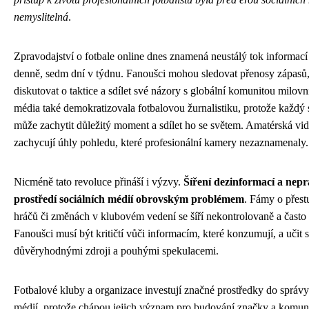
nemyslitelná
.
Zpravodajství o fotbale online dnes znamená neustálý tok informací
denně, sedm dní v týdnu. Fanoušci mohou sledovat přenosy zápasů, a
diskutovat o taktice a sdílet své názory s globální komunitou milovn
média také demokratizovala fotbalovou žurnalistiku, protože každý
může zachytit důležitý moment a sdílet ho se světem. Amatérská vide
zachycují úhly pohledu, které profesionální kamery nezaznamenaly.
Nicméně tato revoluce přináší i výzvy.
Šíření dezinformací a nepr
prostředí sociálních médií obrovským problémem
. Fámy o přest
hráčů či změnách v klubovém vedení se šíří nekontrolovaně a často 
Fanoušci musí být kritičtí vůči informacím, které konzumují, a učit 
důvěryhodnými zdroji a pouhými spekulacemi.
Fotbalové kluby a organizace investují značné prostředky do správy
médií, protože chápou jejich význam pro budování značky a komuni