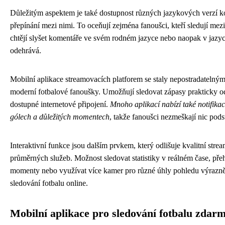
Důležitým aspektem je také dostupnost různých jazykových verzí 
přepínání mezi nimi. To oceňují zejména fanoušci, kteří sledují mez
chtějí slyšet komentáře ve svém rodném jazyce nebo naopak v jazy
odehrává.
Mobilní aplikace streamovacích platforem se staly nepostradatelný
moderní fotbalové fanoušky. Umožňují sledovat zápasy prakticky o
dostupné internetové připojení.
Mnoho aplikací nabízí také notifika
gólech a důležitých momentech
, takže fanoušci nezmeškají nic pods
Interaktivní funkce jsou dalším prvkem, který odlišuje kvalitní str
průměrných služeb. Možnost sledovat statistiky v reálném čase, pře
momenty nebo využívat více kamer pro různé úhly pohledu výrazn
sledování fotbalu online.
Mobilní aplikace pro sledování fotbalu zdar