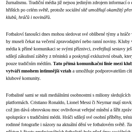
žurnalismu. Tradiční média již nejsou jediným zdrojem informací o 
hřištích po celém světě, protože
sociální sítě umožňují okamžitý př
klubů, hráčů i novinářů
.
Fotbaloví fanoušci dnes mohou sledovat své oblíbené týmy a hráče 
by museli čekat na večerní zpravodajství nebo ranní noviny. Kluby v
média k přímé komunikaci se svými příznivci, zveřejňují sestavy je
sdílejí zákulisní záběry z tréninků a poskytují exkluzivní obsah, kte
pouze tradičním médiím.
Tato přímá komunikační linie mezi klu
vytváří mnohem intimnější vztah
a umožňuje podporovatelům cítit
klubové komunity.
Fotbalisté sami se stali mediálními osobnostmi s miliony sledujících
platformách. Cristiano Ronaldo, Lionel Messi či Neymar mají stovk
což jim dává obrovskou moc ovlivňovat veřejné mínění a šířit zpráv
spolupráce s tradičními médii. Hráči sdílejí své osobní příběhy, tr
rodinné fotografie i názory na aktuální dění ve fotbalovém světě.
Ta
přístup k životu profesionálních fotbalistů byla před érou sociálních