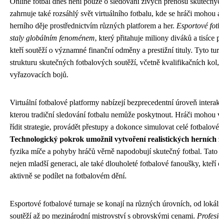
Online fotbal dnes není pouze o sledování živých přenosů skutečný
zahrnuje také rozsáhlý svět virtuálního fotbalu, kde se hráči mohou 
herního děje prostřednictvím různých platforem a her.
Esportové fot
staly globálním fenoménem
, který přitahuje miliony diváků a tisíce
kteří soutěží o významné finanční odměny a prestižní tituly. Tyto tur
strukturu skutečných fotbalových soutěží, včetně kvalifikačních kol
vyřazovacích bojů.
Virtuální fotbalové platformy nabízejí bezprecedentní úroveň interak
kterou tradiční sledování fotbalu nemůže poskytnout. Hráči mohou v
řídit strategie, provádět přestupy a dokonce simulovat celé fotbalov
Technologický pokrok umožnil vytvoření realistických herních 
fyzika míče a pohyby hráčů věrně napodobují skutečný fotbal. Tato 
nejen mladší generaci, ale také dlouholeté fotbalové fanoušky, kteř
aktivně se podílet na fotbalovém dění.
Esportové fotbalové turnaje se konají na různých úrovních, od loká
soutěží až po mezinárodní mistrovství s obrovskými cenami.
Profesi