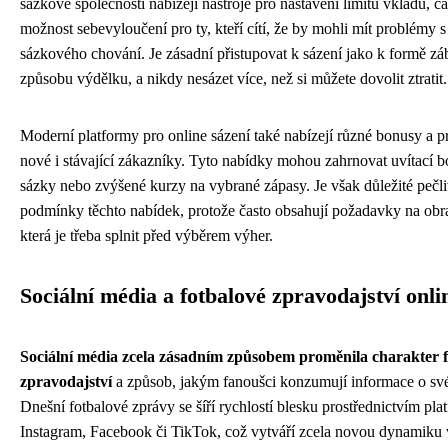
sázkové společnosti nabízejí nástroje pro nastavení limitů vkladů, 
možnost sebevyloučení pro ty, kteří cítí, že by mohli mít problémy 
sázkového chování. Je zásadní přistupovat k sázení jako k formě záb
způsobu výdělku, a nikdy nesázet více, než si můžete dovolit ztratit.
Moderní platformy pro online sázení také nabízejí různé bonusy a 
nové i stávající zákazníky. Tyto nabídky mohou zahrnovat uvítací b
sázky nebo zvýšené kurzy na vybrané zápasy. Je však důležité pečliv
podmínky těchto nabídek, protože často obsahují požadavky na obra
která je třeba splnit před výběrem výher.
Sociální média a fotbalové zpravodajství onli
Sociální média zcela zásadním způsobem proměnila charakter 
zpravodajství
a způsob, jakým fanoušci konzumují informace o sv
Dnešní fotbalové zprávy se šíří rychlostí blesku prostřednictvím pla
Instagram, Facebook či TikTok, což vytváří zcela novou dynamiku v