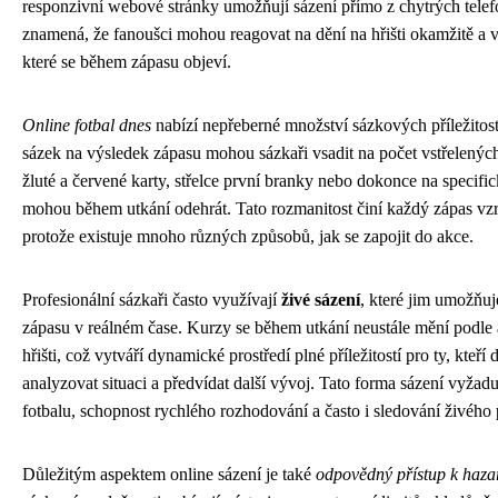
responzivní webové stránky umožňují sázení přímo z chytrých telef
znamená, že fanoušci mohou reagovat na dění na hřišti okamžitě a vyu
které se během zápasu objeví.
Online fotbal dnes
nabízí nepřeberné množství sázkových příležitos
sázek na výsledek zápasu mohou sázkaři vsadit na počet vstřelenýc
žluté a červené karty, střelce první branky nebo dokonce na specifick
mohou během utkání odehrát. Tato rozmanitost činí každý zápas vzr
protože existuje mnoho různých způsobů, jak se zapojit do akce.
Profesionální sázkaři často využívají
živé sázení
, které jim umožňuj
zápasu v reálném čase. Kurzy se během utkání neustále mění podle a
hřišti, což vytváří dynamické prostředí plné příležitostí pro ty, kteří
analyzovat situaci a předvídat další vývoj. Tato forma sázení vyžad
fotbalu, schopnost rychlého rozhodování a často i sledování živého
Důležitým aspektem online sázení je také
odpovědný přístup k haza