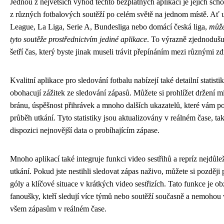
Jednou z největších výhod těchto bezplatných aplikací je jejich sch
z různých fotbalových soutěží po celém světě na jednom místě. Ať 
League, La Liga, Serie A, Bundesliga nebo domácí česká liga,
může
tyto soutěže prostřednictvím jediné aplikace
. To výrazně zjednodušu
šetří čas, který byste jinak museli trávit přepínáním mezi různými zd
Kvalitní aplikace pro sledování fotbalu nabízejí také detailní statisti
obohacují zážitek ze sledování zápasů. Můžete si prohlížet držení mí
bránu, úspěšnost přihrávek a mnoho dalších ukazatelů, které vám 
průběh utkání. Tyto statistiky jsou aktualizovány v reálném čase, t
dispozici nejnovější data o probíhajícím zápase.
Mnoho aplikací také integruje funkci video sestřihů a repríz nejdůl
utkání. Pokud jste nestihli sledovat zápas naživo, můžete si pozděj
góly a klíčové situace v krátkých video sestřizích. Tato funkce je ob
fanoušky, kteří sledují více týmů nebo soutěží současně a nemohou
všem zápasům v reálném čase.