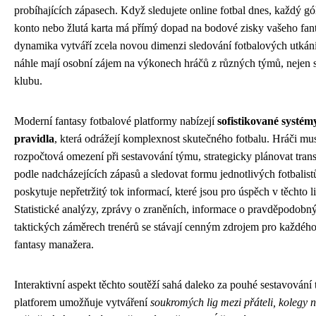
probíhajících zápasech. Když sledujete online fotbal dnes, každý gól,
konto nebo žlutá karta má přímý dopad na bodové zisky vašeho fan
dynamika vytváří zcela novou dimenzi sledování fotbalových utkání
náhle mají osobní zájem na výkonech hráčů z různých týmů, nejen 
klubu.
Moderní fantasy fotbalové platformy nabízejí
sofistikované systém
pravidla
, která odrážejí komplexnost skutečného fotbalu. Hráči mu
rozpočtová omezení při sestavování týmu, strategicky plánovat trans
podle nadcházejících zápasů a sledovat formu jednotlivých fotbalist
poskytuje nepřetržitý tok informací, které jsou pro úspěch v těchto l
Statistické analýzy, zprávy o zraněních, informace o pravděpodobn
taktických záměrech trenérů se stávají cenným zdrojem pro každéh
fantasy manažera.
Interaktivní aspekt těchto soutěží sahá daleko za pouhé sestavování
platforem umožňuje vytváření
soukromých lig mezi přáteli, kolegy 