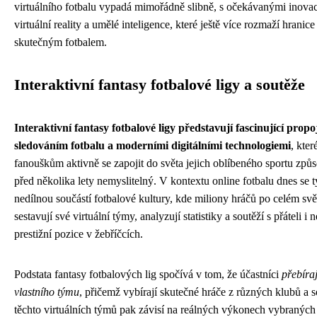
virtuálního fotbalu vypadá mimořádně slibně, s očekávanými inovac
virtuální reality a umělé inteligence, které ještě více rozmaží hranic
skutečným fotbalem.
Interaktivní fantasy fotbalové ligy a soutěže
Interaktivní fantasy fotbalové ligy představují fascinující prop
sledováním fotbalu a moderními digitálními technologiemi
, kte
fanouškům aktivně se zapojit do světa jejich oblíbeného sportu způs
před několika lety nemyslitelný. V kontextu online fotbalu dnes se t
nedílnou součástí fotbalové kultury, kde miliony hráčů po celém sv
sestavují své virtuální týmy, analyzují statistiky a soutěží s přáteli 
prestižní pozice v žebříčcích.
Podstata fantasy fotbalových lig spočívá v tom, že účastníci
přebíra
vlastního týmu
, přičemž vybírají skutečné hráče z různých klubů a 
těchto virtuálních týmů pak závisí na reálných výkonech vybraných 