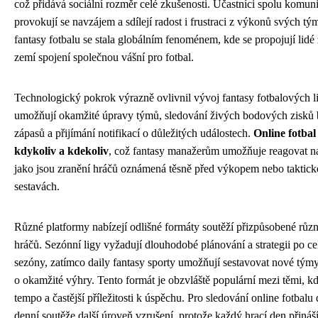
což přidává sociální rozměr celé zkušenosti. Účastníci spolu komunik
provokují se navzájem a sdílejí radost i frustraci z výkonů svých t
fantasy fotbalu se stala globálním fenoménem, kde se propojují lidé 
zemí spojení společnou vášní pro fotbal.
Technologický pokrok výrazně ovlivnil vývoj fantasy fotbalových li
umožňují okamžité úpravy týmů, sledování živých bodových zisků 
zápasů a přijímání notifikací o důležitých událostech.
Online fotbal
kdykoliv a kdekoliv
, což fantasy manažerům umožňuje reagovat 
jako jsou zranění hráčů oznámená těsně před výkopem nebo taktick
sestavách.
Různé platformy nabízejí odlišné formáty soutěží přizpůsobené rů
hráčů. Sezónní ligy vyžadují dlouhodobé plánování a strategii po ce
sezóny, zatímco daily fantasy sporty umožňují sestavovat nové týmy
o okamžité výhry. Tento formát je obzvláště populární mezi těmi, kdo
tempo a častější příležitosti k úspěchu. Pro sledování online fotbalu 
denní soutěže další úroveň vzrušení, protože každý hrací den přináš