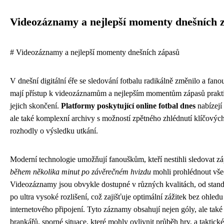
Videozáznamy a nejlepší momenty dnešních 
# Videozáznamy a nejlepší momenty dnešních zápasů
V dnešní digitální éře se sledování fotbalu radikálně změnilo a fano
mají přístup k videozáznamům a nejlepším momentům zápasů prakt
jejich skončení.
Platformy poskytující online fotbal dnes
nabízejí
ale také komplexní archivy s možností zpětného zhlédnutí klíčovýc
rozhodly o výsledku utkání.
Moderní technologie umožňují fanouškům, kteří nestihli sledovat zá
během několika minut po závěrečném hvizdu
mohli prohlédnout všec
Videozáznamy jsou obvykle dostupné v různých kvalitách, od standa
po ultra vysoké rozlišení, což zajišťuje optimální zážitek bez ohledu
internetového připojení. Tyto záznamy obsahují nejen góly, ale také
brankářů, sporné situace, které mohly ovlivnit průběh hry, a taktic