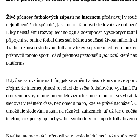
Živé přenosy fotbalových zápasů na internetu
představují v souč
nejoblíbenějších způsobů, jak mohou fanoušci sledovat své oblíbené
Díky neustálému rozvoji technologií a dostupnosti vysokorychlostn
připojení se online fotbal dnes stal běžnou součástí života milionů 
Tradiční způsob sledování fotbalu v televizi již není jediným mož
příznivců tohoto sportu dává přednost
flexibilitě a pohodlí
, které na
platformy.
Když se zamyslíme nad tím, jak se změnil způsob konzumace sport
zřejmé, že internet přinesl revoluci do světa fotbalového vysílání. F
omezeni pevným programem televizních stanic a mohou si vybrat, kt
sledovat v reálném čase, bez ohledu na to, kde se právě nacházejí.
O
umožňuje sledování utkání na různých zařízeních, ať už jde o počíta
telefon, což poskytuje nebývalou svobodu v přístupu k fotbalovém
Kvalita internetových přenosů se v posledních letech výrazně zlepš