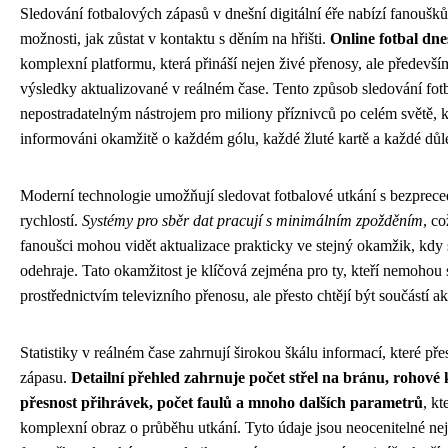
Sledování fotbalových zápasů v dnešní digitální éře nabízí fanoušk
možnosti, jak zůstat v kontaktu s děním na hřišti.
Online fotbal dne
komplexní platformu, která přináší nejen živé přenosy, ale především 
výsledky aktualizované v reálném čase. Tento způsob sledování fotb
nepostradatelným nástrojem pro miliony příznivců po celém světě, kt
informováni okamžitě o každém gólu, každé žluté kartě a každé důlež
Moderní technologie umožňují sledovat fotbalové utkání s bezpreced
rychlostí.
Systémy pro sběr dat pracují s minimálním zpožděním
, c
fanoušci mohou vidět aktualizace prakticky ve stejný okamžik, kdy s
odehraje. Tato okamžitost je klíčová zejména pro ty, kteří nemohou 
prostřednictvím televizního přenosu, ale přesto chtějí být součástí a
Statistiky v reálném čase zahrnují širokou škálu informací, které př
zápasu.
Detailní přehled zahrnuje počet střel na bránu, rohové 
přesnost přihrávek, počet faulů a mnoho dalších parametrů
, kt
komplexní obraz o průběhu utkání. Tyto údaje jsou neocenitelné ne