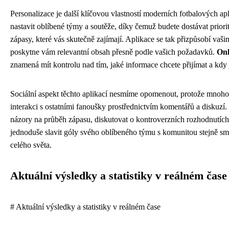
Personalizace je další klíčovou vlastností moderních fotbalových apl
nastavit oblíbené týmy a soutěže, díky čemuž budete dostávat priori
zápasy, které vás skutečně zajímají. Aplikace se tak přizpůsobí vaš
poskytne vám relevantní obsah přesně podle vašich požadavků.
Onl
znamená mít kontrolu nad tím, jaké informace chcete přijímat a kdy j
Sociální aspekt těchto aplikací nesmíme opomenout, protože mnoh
interakci s ostatními fanoušky prostřednictvím komentářů a diskuzí.
názory na průběh zápasu, diskutovat o kontroverzních rozhodnutíc
jednoduše slavit góly svého oblíbeného týmu s komunitou stejně sm
celého světa.
Aktuální výsledky a statistiky v reálném čase
# Aktuální výsledky a statistiky v reálném čase