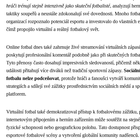
hráči trénují stejně intenzivně jako skuteční fotbalisté
, analyzují her
taktiky soupeřů a neustále zdokonalují své dovednosti. Mnoho fotb
organizací rozpoznalo potenciál esportu a investovalo do vlastních
čímž propojilo virtuální a reálný fotbalový svět.
Online fotbal dnes také zahrnuje živé streamování virtuálních zápas
poskytují profesionální komentář podobně jako při skutečných fotb
Tyto přenosy často dosahují impresivních sledovaností, přičemž něk
události přitahují více diváků než tradiční sportovní zápasy.
Sociáln
fotbalu nelze podceňovat
, protože hráči a fanoušci vytváří komunit
strategiích a sdílejí své zážitky prostřednictvím sociálních médií a 
platforem.
Virtuální fotbal také demokratizoval přístup k fotbalovému zážitku,
internetovým připojením a herním zařízením může soutěžit na stejn
fyzické schopnosti nebo geografickou polohu. Tato dostupnost přis
esportové fotbalové scény a vytvoření globální komunity nadšenců