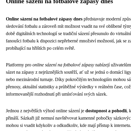
Online sázení na fotbalové zápasy dnes
Online sázení na fotbalové zápasy dnes
představuje moderní způsob
sledování fotbalu a zároveň mít možnost vsadit na své oblíbené tým
době digitálních technologií se tradiční sázení přesunulo do virtuáln
fanoušci fotbalu k dispozici nepřeberné množství možností, jak se z
probíhající na hřištích po celém světě.
Platformy pro
online sázení na fotbalové zápasy
nabízejí uživatelům
sázet na zápasy z nejrůznějších soutěží, ať už se jedná o domácí lig
nebo mezinárodní turnaje. Díky pokročilým technologiím mohou sáz
přenosy, aktuální statistiky a průběžné výsledky v reálném čase, co
informovanější rozhodnutí při umísťování svých sázek.
Jednou z největších výhod online sázení je
dostupnost a pohodlí
, 
přináší. Sázkaři již nemusí navštěvovat kamenné pobočky sázkových
mohou si vsadit kdykoliv a odkudkoliv, kde mají přístup k internetu