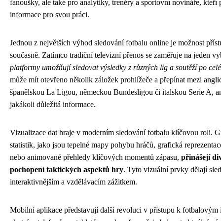
fanoušky, ale také pro analytiky, trenéry a sportovní novináře, kteří 
informace pro svou práci.
Jednou z největších výhod sledování fotbalu online je možnost přís
současně. Zatímco tradiční televizní přenos se zaměřuje na jeden v
platformy umožňují sledovat výsledky z různých lig a soutěží po cel
může mít otevřeno několik záložek prohlížeče a přepínat mezi angl
španělskou La Ligou, německou Bundesligou či italskou Serie A, a
jakákoli důležitá informace.
Vizualizace dat hraje v moderním sledování fotbalu klíčovou roli. 
statistik, jako jsou tepelné mapy pohybu hráčů, grafická reprezenta
nebo animované přehledy klíčových momentů zápasu,
přinášejí d
pochopení taktických aspektů hry
. Tyto vizuální prvky dělají sle
interaktivnějším a vzdělávacím zážitkem.
Mobilní aplikace představují další revoluci v přístupu k fotbalový