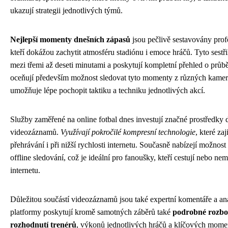
ukazují strategii jednotlivých týmů.
Nejlepší momenty dnešních zápasů
jsou pečlivě sestavovány profe
kteří dokážou zachytit atmosféru stadiónu i emoce hráčů. Tyto sestři
mezi třemi až deseti minutami a poskytují kompletní přehled o průb
oceňují především možnost sledovat tyto momenty z různých kamer
umožňuje lépe pochopit taktiku a techniku jednotlivých akcí.
Služby zaměřené na online fotbal dnes investují značné prostředky 
videozáznamů.
Využívají pokročilé kompresní technologie
, které zaj
přehrávání i při nižší rychlosti internetu. Současně nabízejí možnos
offline sledování, což je ideální pro fanoušky, kteří cestují nebo nema
internetu.
Důležitou součástí videozáznamů jsou také expertní komentáře a a
platformy poskytují kromě samotných záběrů také
podrobné rozbo
rozhodnutí trenérů
, výkonů jednotlivých hráčů a klíčových momen