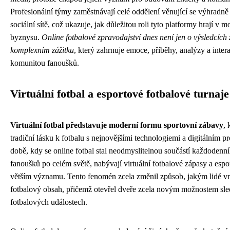
Profesionální týmy zaměstnávají celé oddělení věnující se výhradně
sociální sítě, což ukazuje, jak důležitou roli tyto platformy hrají v
byznysu.
Online fotbalové zpravodajství dnes není jen o výsledcích 
komplexním zážitku
, který zahrnuje emoce, příběhy, analýzy a intera
komunitou fanoušků.
Virtuální fotbal a esportové fotbalové turnaje
Virtuální fotbal představuje moderní formu sportovní zábavy
, 
tradiční lásku k fotbalu s nejnovějšími technologiemi a digitálním p
době, kdy se online fotbal stal neodmyslitelnou součástí každodenn
fanoušků po celém světě, nabývají virtuální fotbalové zápasy a espor
větším významu. Tento fenomén zcela změnil způsob, jakým lidé v
fotbalový obsah, přičemž otevřel dveře zcela novým možnostem sled
fotbalových událostech.