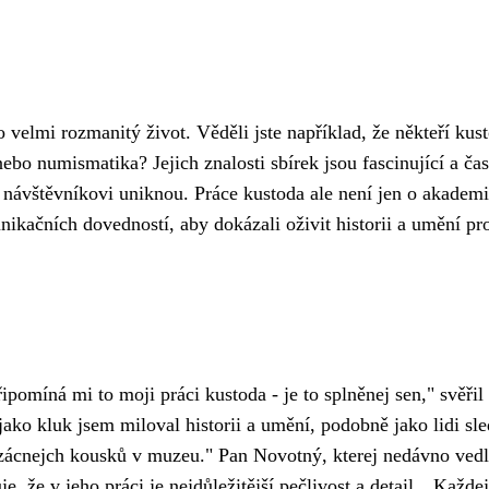
o velmi rozmanitý život. Věděli jste například, že někteří kust
nebo numismatika? Jejich znalosti sbírek jsou fascinující a čas
mu návštěvníkovi uniknou. Práce kustoda ale není jen o akade
ikačních dovedností, aby dokázali oživit historii a umění pr
pomíná mi to moji práci kustoda - je to splněnej sen," svěřil
ako kluk jsem miloval historii a umění, podobně jako lidi sl
í vzácnejch kousků v muzeu." Pan Novotný, kterej nedávno
vedl
je, že v jeho práci je nejdůležitější pečlivost a detail. „Každej