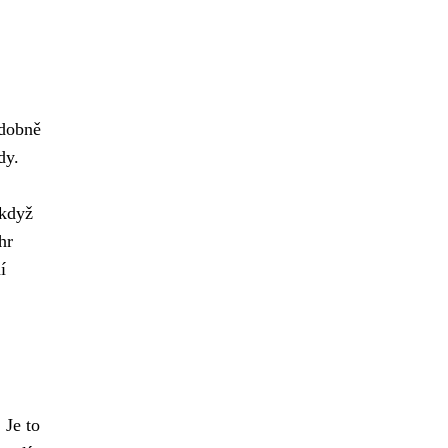
odobně
dy.
 když
hr
í
 Je to