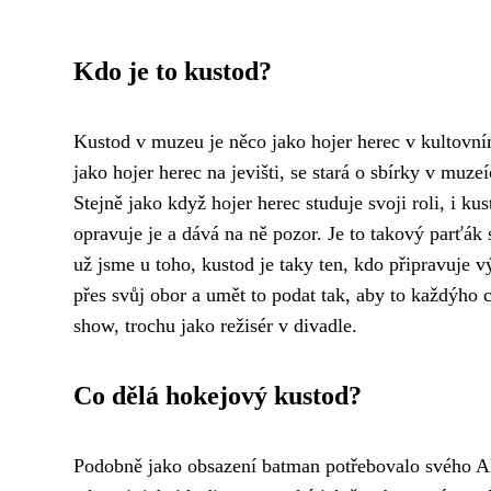
Kdo je to kustod?
Kustod v muzeu je něco jako hojer herec v kultovním
jako
hojer herec
na jevišti, se stará o sbírky v muzeí
Stejně jako když hojer herec studuje svoji roli, i k
opravuje je a dává na ně pozor. Je to takový parťák s
už jsme u toho, kustod je taky ten, kdo připravuje 
přes svůj obor a umět to podat tak, aby to každýho 
show, trochu jako režisér v divadle.
Co dělá hokejový kustod?
Podobně jako obsazení batman potřebovalo svého Alf