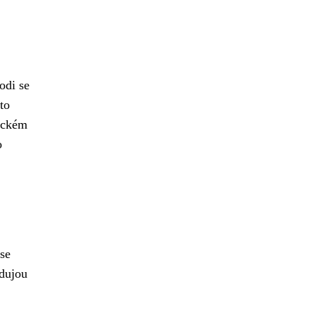
odi se
to
mickém
o
 se
edujou