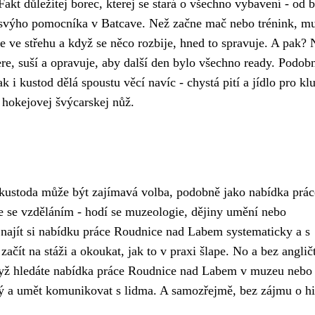
akt důležitej borec, kterej se stará o všechno vybavení - od b
 svýho pomocníka v Batcave. Než začne mač nebo trénink, mu
e ve střehu a když se něco rozbije, hned to spravuje. A pak?
ere, suší a opravuje, aby další den bylo všechno ready. Podob
i kustod dělá spoustu věcí navíc - chystá pití a jídlo pro kl
ej hokejovej švýcarskej nůž.
 kustoda může být zajímavá volba, podobně jako nabídka prác
 se vzděláním - hodí se muzeologie, dějiny umění nebo
e
najít si nabídku práce Roudnice nad Labem
systematicky a s
čít na stáži a okoukat, jak to v praxi šlape. No a bez anglič
Když hledáte nabídka práce Roudnice nad Labem v muzeu nebo
ný a umět komunikovat s lidma. A samozřejmě, bez zájmu o his