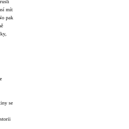
ruslí
sí mít
 No pak
ně
uky,
e
tiny se
torii