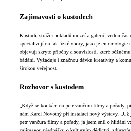
Zajímavosti o kustodech
Kustodi, strážci pokladů muzeí a galerií, vedou čast
specializují na tak úzké obory, jako je entomologie 
objevují skryté příběhy a souvislosti, které běžné
bádání. Vyžaduje i značnou dávku kreativity a komun
širokou veřejnost.
Rozhovor s kustodem
„Když se koukám na petr vančura filmy a pořady, při
nám Karel Novotný při instalaci nový výstavy. „Už j
petr vančura filmy a pořady, já jsem snil o hlídán
zajímavou přednášku o kulturním dědictví
, zdůrazňu