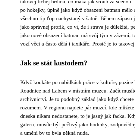
takovej tichej hrdina, co maká jak šroub za scénou. F
po hokejky, úplně jako když obsazení batman mělo
všechno tip ťop nachystaný v šatně. Během zápasu j
jako správnej profík, co ví, že i strava je důležitá
, p
jako nové obsazení batman má svůj tým v zázemí, tak 
vozí věci a často dělá i taxikáře. Prostě je to takov
Jak se stát kustodem?
Když koukáte po nabídkách práce v kultuře, pozice
Roudnice nad Labem v místním muzeu. Začít musíte
archivnictví. Je to podobný základ jako když chcet
rozumem. V regionu najdete pár muzeí, kde můžete za
dneska nikam nedostanete, to je jasný jak facka. 
galerii, musíte být pečlivý jako hodinky, zodpověd
a umění by to byla pěkná nuda.