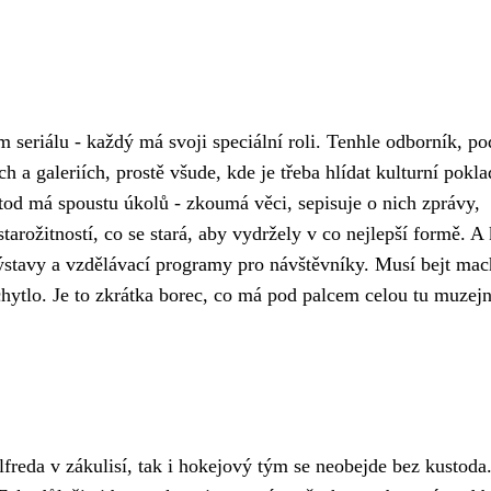
 seriálu - každý má svoji speciální roli. Tenhle odborník, p
ch a galeriích, prostě všude, kde je třeba hlídat kulturní pokla
ustod má spoustu úkolů - zkoumá věci, sepisuje o nich zprávy,
tarožitností, co se stará, aby vydržely v co nejlepší formě. A
výstavy a vzdělávací programy pro návštěvníky. Musí bejt mac
chytlo. Je to zkrátka borec, co má pod palcem celou tu muzejn
reda v zákulisí, tak i hokejový tým se neobejde bez kustoda.