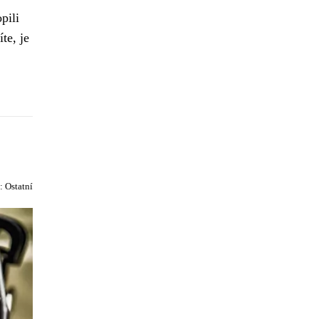
pili
te, je
e:
Ostatní