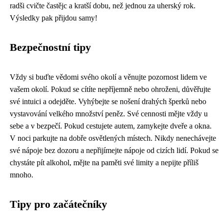
radši cvičte častějc a kratší dobu, než jednou za uherský rok.
Výsledky pak přijdou samy!
Bezpečnostní tipy
Vždy si buďte vědomi svého okolí a věnujte pozornost lidem ve
vašem okolí. Pokud se cítíte nepříjemně nebo ohroženi, důvěřujte
své intuici a odejděte. Vyhýbejte se nošení drahých šperků nebo
vystavování velkého množství peněz. Své cennosti mějte vždy u
sebe a v bezpečí. Pokud cestujete autem, zamykejte dveře a okna.
V noci parkujte na dobře osvětlených místech. Nikdy nenechávejte
své nápoje bez dozoru a nepřijímejte nápoje od cizích lidí. Pokud se
chystáte pít alkohol, mějte na paměti své limity a nepijte příliš
mnoho.
Tipy pro začátečníky