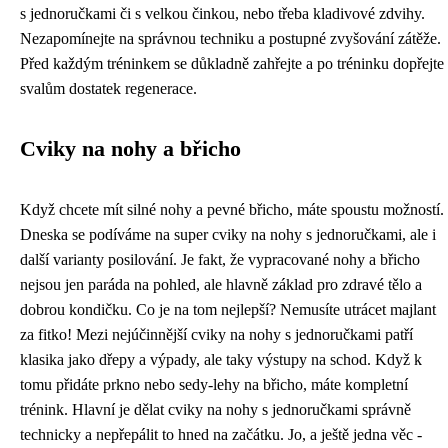
s jednoručkami či s velkou činkou, nebo třeba kladivové zdvihy.
Nezapomínejte na správnou techniku a postupné zvyšování zátěže.
Před každým tréninkem se důkladně zahřejte a po tréninku dopřejte
svalům dostatek regenerace.
Cviky na nohy a břicho
Když chcete mít silné nohy a pevné břicho, máte spoustu možností.
Dneska se podíváme na super
cviky na nohy s jednoručkami
, ale i
další varianty posilování. Je fakt, že vypracované nohy a břicho
nejsou jen paráda na pohled, ale hlavně základ pro zdravé tělo a
dobrou kondičku. Co je na tom nejlepší? Nemusíte utrácet majlant
za fitko! Mezi nejúčinnější cviky na nohy s jednoručkami patří
klasika jako dřepy a výpady, ale taky výstupy na schod. Když k
tomu přidáte prkno nebo sedy-lehy na břicho, máte kompletní
trénink. Hlavní je dělat cviky na nohy s jednoručkami správně
technicky a nepřepálit to hned na začátku. Jo, a ještě jedna věc -