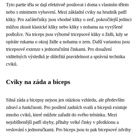
Tyto partie těla se dají efektivně posilovat i doma s vlastním tělem
nebo s minimem vybavení. Mezi základní cviky na hrudník patří
kliky. Pro začátečníky jsou vhodné kliky o zeď, pokročilejší jedinci
můžou zkusit klasické kliky nebo kliky s nohama na vyvýšené
podložce. Na triceps jsou výborné tricepsové kliky o židli, kdy se
opíráte rukama o okraj židle a nohama o zem. Další variantou jsou
tricepsové extenze s jednoručními činkami. Pro dosažení
viditelných výsledků je důležitá pravidelnost a správná technika
cviků.
Cviky na záda a biceps
Silná záda a bicepsy nejsou jen otázkou vzhledu, ale především
zdraví a funkčnosti. Pro posílení zadních svalů a bicepsů existuje
mnoho cviků, které můžete zařadit do svého tréninku. Mezi
nejoblíbenější patří shyby, přítahy velké činky v předklonu a
veslování s jednoručkami. Pro biceps jsou to pak bicepsové zdvihy