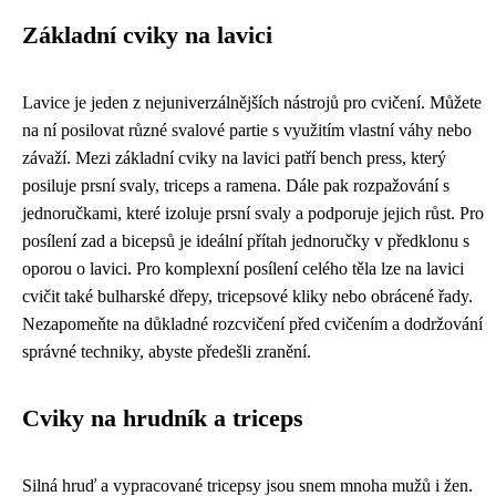
Základní cviky na lavici
Lavice je jeden z nejuniverzálnějších nástrojů pro cvičení. Můžete
na ní posilovat různé svalové partie s využitím vlastní váhy nebo
závaží. Mezi základní cviky na lavici patří bench press, který
posiluje prsní svaly, triceps a ramena. Dále pak rozpažování s
jednoručkami, které izoluje prsní svaly a podporuje jejich růst. Pro
posílení zad a bicepsů je ideální přítah jednoručky v předklonu s
oporou o lavici. Pro komplexní posílení celého těla lze na lavici
cvičit také bulharské dřepy, tricepsové kliky nebo obrácené řady.
Nezapomeňte na důkladné rozcvičení před cvičením a dodržování
správné techniky, abyste předešli zranění.
Cviky na hrudník a triceps
Silná hruď a vypracované tricepsy jsou snem mnoha mužů i žen.