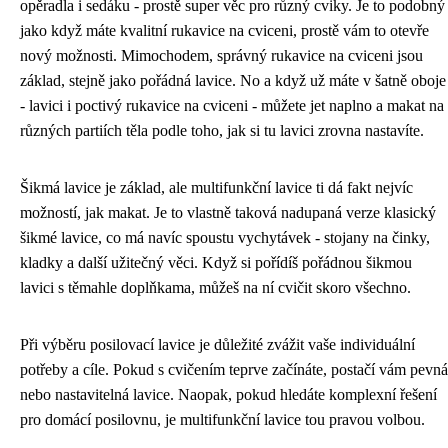
opěradla i sedáku - prostě super věc pro různý cviky. Je to podobný
jako když máte kvalitní rukavice na cviceni, prostě vám to otevře
nový možnosti. Mimochodem,
správný rukavice na cviceni
jsou
základ, stejně jako pořádná lavice. No a když už máte v šatně oboje
- lavici i poctivý rukavice na cviceni - můžete jet naplno a makat na
různých partiích těla podle toho, jak si tu lavici zrovna nastavíte.
Šikmá lavice je základ, ale multifunkční lavice ti dá fakt nejvíc
možností, jak makat. Je to vlastně taková nadupaná verze klasický
šikmé lavice
, co má navíc spoustu vychytávek - stojany na činky,
kladky a další užitečný věci. Když si pořídíš pořádnou šikmou
lavici s těmahle doplňkama, můžeš na ní cvičit skoro všechno.
Při výběru posilovací lavice je důležité zvážit vaše individuální
potřeby a cíle. Pokud s cvičením teprve začínáte, postačí vám pevná
nebo nastavitelná lavice. Naopak, pokud hledáte komplexní řešení
pro domácí posilovnu, je multifunkční lavice tou pravou volbou.