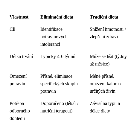
Vlastnost
Eliminační dieta
Tradiční dieta
Cíl
Identifikace
Snížení hmotnosti /
potravinových
zlepšení zdraví
intolerancí
Délka trvání
Typicky 4-6 týdnů
Může se lišit (týdny
až měsíce)
Omezení
Přísné, eliminace
Méně přísné,
potravin
specifických skupin
omezení kalorií /
potravin
určitých živin
Potřeba
Doporučeno (lékař /
Závisí na typu a
odborného
nutriční terapeut)
délce diety
dohledu