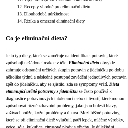
Recepty vhodné pro eliminační dietu
Dlouhodobá udržitelnost
Rizika a omezení eliminační diety
Co je eliminační dieta?
Je to typ diety, která se zaměřuje na identifikaci potravin, které
způsobují nežádoucí reakce v těle.
Eliminační dieta
obvykle
zahrnuje odstranění určitých skupin potravin z jídelníčku po dobu
několika týdnů a následné postupné zavádění jednotlivých potravin
zpět do jídelníčku, aby se zjistilo, zda se symptomy vrátí.
Dieta
eliminující určité potraviny z jídelníčku
se často používá k
diagnostice potravinových intolerancí nebo citlivostí, které mohou
způsobovat různé zdravotní problémy, jako jsou bolesti hlavy,
zažívací potíže, kožní problémy a únava. Mezi běžné potraviny,
které se při eliminační dietě vylučují, patří lepek, mléčné výrobky,
vejce, sója, kukuřice, citrusové plody a ořechy. Je důležité si