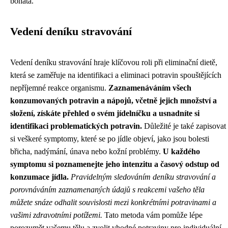
bohatá.
Vedení deníku stravování
Vedení deníku stravování hraje klíčovou roli při eliminační dietě,
která se zaměřuje na identifikaci a eliminaci potravin spouštějících
nepříjemné reakce organismu.
Zaznamenáváním všech
konzumovaných potravin a nápojů, včetně jejich množství a
složení, získáte přehled o svém jídelníčku a usnadníte si
identifikaci problematických potravin.
Důležité je také zapisovat
si veškeré symptomy, které se po jídle objeví, jako jsou bolesti
břicha, nadýmání, únava nebo kožní problémy.
U každého
symptomu si poznamenejte jeho intenzitu a časový odstup od
konzumace jídla.
Pravidelným sledováním deníku stravování a
porovnáváním zaznamenaných údajů s reakcemi vašeho těla
můžete snáze odhalit souvislosti mezi konkrétními potravinami a
vašimi zdravotními potížemi.
Tato metoda vám pomůže lépe
porozumět vašemu tělu a zvolit vhodné potraviny pro individuální