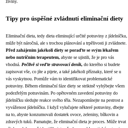
živiny.
Tipy pro úspěšné zvládnutí eliminační diety
Eliminační dieta, tedy dieta eliminující určité potraviny z jídelníčku,
může být náročná, ale s trochou plánování a trpělivosti ji zvládnete.
Před zahájením jakékoli diety se poraďte se svým lékařem
nebo nutričním terapeutem,
abyste se ujistili, že je pro vás
vhodná.
Pečlivě si veďte stravovací deník,
do kterého si budete
zapisovat vše, co jíte a pijete, a také jakékoli příznaky, které se u
vás vyskytnou. Pomůže vám to identifikovat problematické
potraviny. Během eliminační fáze diety se striktně vyhýbejte všem
podezřelým potravinám. Po opětovném zavedení potraviny do
jídelníčku sledujte reakce svého těla. Nezapomínejte na pestrost a
vyváženost jídelníčku. I když vylučujete některé potraviny, dbejte
na to, abyste konzumovali dostatek ovoce, zeleniny, bílkovin a
zdravých tuků. Pamatujte, že eliminační dieta je proces. Může trvat