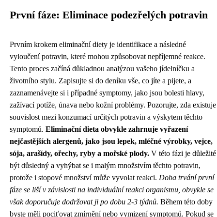
První fáze: Eliminace podezřelých potravin
Prvním krokem eliminační diety je identifikace a následné
vyloučení potravin, které mohou způsobovat nepříjemné reakce.
Tento proces začíná důkladnou analýzou vašeho jídelníčku a
životního stylu. Zapisujte si do deníku vše, co jíte a pijete, a
zaznamenávejte si i případné symptomy, jako jsou bolesti hlavy,
zažívací potíže, únava nebo kožní problémy. Pozorujte, zda existuje
souvislost mezi konzumací určitých potravin a výskytem těchto
symptomů.
Eliminační dieta obvykle zahrnuje vyřazení
nejčastějších alergenů, jako jsou lepek, mléčné výrobky, vejce,
sója, arašídy, ořechy, ryby a mořské plody.
V této fázi je důležité
být důsledný a vyhýbat se i malým množstvím těchto potravin,
protože i stopové množství může vyvolat reakci.
Doba trvání první
fáze se liší v závislosti na individuální reakci organismu, obvykle se
však doporučuje dodržovat ji po dobu 2-3 týdnů.
Během této doby
byste měli pociťovat zmírnění nebo vymizení symptomů. Pokud se