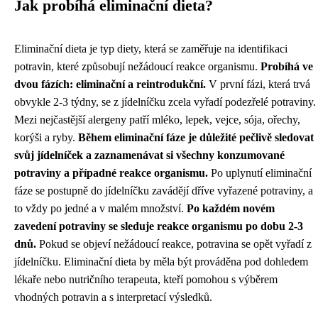
Jak probíhá eliminační dieta?
Eliminační dieta je typ diety, která se zaměřuje na identifikaci
potravin, které způsobují nežádoucí reakce organismu.
Probíhá ve
dvou fázích: eliminační a reintrodukční.
V první fázi, která trvá
obvykle 2-3 týdny, se z jídelníčku zcela vyřadí podezřelé potraviny.
Mezi nejčastější alergeny patří mléko, lepek, vejce, sója, ořechy,
korýši a ryby.
Během eliminační fáze je důležité pečlivě sledovat
svůj jídelníček a zaznamenávat si všechny konzumované
potraviny a případné reakce organismu.
Po uplynutí eliminační
fáze se postupně do jídelníčku zavádějí dříve vyřazené potraviny, a
to vždy po jedné a v malém množství.
Po každém novém
zavedení potraviny se sleduje reakce organismu po dobu 2-3
dnů.
Pokud se objeví nežádoucí reakce, potravina se opět vyřadí z
jídelníčku. Eliminační dieta by měla být prováděna pod dohledem
lékaře nebo nutričního terapeuta, kteří pomohou s výběrem
vhodných potravin a s interpretací výsledků.