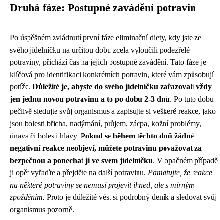
Druhá fáze: Postupné zavádění potravin
Po úspěšném zvládnutí první fáze eliminační diety, kdy jste ze
svého jídelníčku na určitou dobu zcela vyloučili podezřelé
potraviny, přichází čas na jejich postupné zavádění. Tato fáze je
klíčová pro identifikaci konkrétních potravin, které vám způsobují
potíže.
Důležité je, abyste do svého jídelníčku zařazovali vždy
jen jednu novou potravinu a to po dobu 2-3 dnů
. Po tuto dobu
pečlivě sledujte svůj organismus a zapisujte si veškeré reakce, jako
jsou bolesti břicha, nadýmání, průjem, zácpa, kožní problémy,
únava či bolesti hlavy.
Pokud se během těchto dnů žádné
negativní reakce neobjeví, můžete potravinu považovat za
bezpečnou a ponechat ji ve svém jídelníčku
. V opačném případě
ji opět vyřaďte a přejděte na další potravinu.
Pamatujte, že reakce
na některé potraviny se nemusí projevit ihned, ale s mírným
zpožděním.
Proto je důležité vést si podrobný deník a sledovat svůj
organismus pozorně.