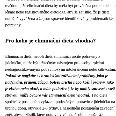
uvědomit, že eliminační dieta by měla být prováděna pod dohledem
lékaře nebo registrovaného dietologa, aby se zajistilo, že je dieta
nutričně vyvážená a že jsou správně identifikovány problematické
potraviny.
Pro koho je eliminační dieta vhodná?
Eliminační dieta, neboli dieta eliminující určité potraviny z
jídelníčku, může být užitečným nástrojem pro osoby trpícími
nediagnostikovanými potravinovými intolerancemi nebo citlivostmi.
Pokud se potýkáte s chronickými zažívacími problémy, jako je
nadýmání, průjem, zácpa, bolesti břicha nebo kožní projevy, jako
je ekzém nebo akné, a máte podezření, že by mohly souviset s vaší
stravou, může být pro vás eliminační dieta vhodná.
Tato dieta
spočívá v postupném vyřazení podezřelých potravin z jídelníčku na
určitou dobu, obvykle 2-3 týdny, a následném postupném zavádění
zpět, abyste zjistili, které potraviny vám způsobují potíže.
Je