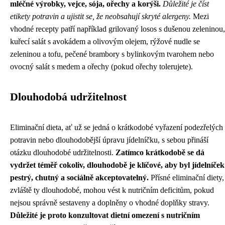
mléčné výrobky, vejce, sója, ořechy a korýši.
Důležité je číst
etikety potravin a ujistit se, že neobsahují skryté alergeny.
Mezi
vhodné recepty patří například grilovaný losos s dušenou zeleninou,
kuřecí salát s avokádem a olivovým olejem, rýžové nudle se
zeleninou a tofu, pečené brambory s bylinkovým tvarohem nebo
ovocný salát s medem a ořechy (pokud ořechy tolerujete).
Dlouhodobá udržitelnost
Eliminační dieta, ať už se jedná o krátkodobé vyřazení podezřelých
potravin nebo dlouhodobější úpravu jídelníčku, s sebou přináší
otázku dlouhodobé udržitelnosti.
Zatímco krátkodobě se dá
vydržet téměř cokoliv, dlouhodobě je klíčové, aby byl jídelníček
pestrý, chutný a sociálně akceptovatelný.
Přísné eliminační diety,
zvláště ty dlouhodobé, mohou vést k nutričním deficitům, pokud
nejsou správně sestaveny a doplněny o vhodné doplňky stravy.
Důležité je proto konzultovat dietní omezení s nutričním