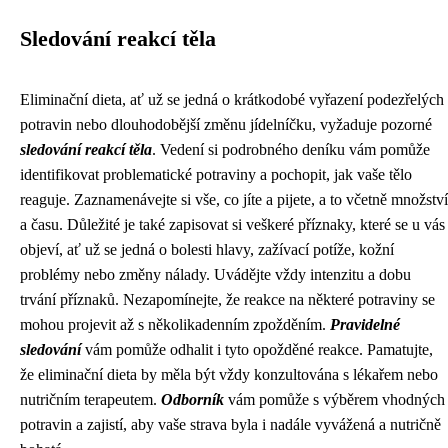
Sledování reakcí těla
Eliminační dieta, ať už se jedná o krátkodobé vyřazení podezřelých
potravin nebo dlouhodobější změnu jídelníčku, vyžaduje pozorné
sledování reakcí těla
. Vedení si podrobného deníku vám pomůže
identifikovat problematické potraviny a pochopit, jak vaše tělo
reaguje. Zaznamenávejte si vše, co jíte a pijete, a to včetně množství
a času. Důležité je také zapisovat si veškeré příznaky, které se u vás
objeví, ať už se jedná o bolesti hlavy, zažívací potíže, kožní
problémy nebo změny nálady. Uvádějte vždy intenzitu a dobu
trvání příznaků. Nezapomínejte, že reakce na některé potraviny se
mohou projevit až s několikadenním zpožděním.
Pravidelné
sledování
vám pomůže odhalit i tyto opožděné reakce. Pamatujte,
že eliminační dieta by měla být vždy konzultována s lékařem nebo
nutričním terapeutem.
Odborník
vám pomůže s výběrem vhodných
potravin a zajistí, aby vaše strava byla i nadále vyvážená a nutričně