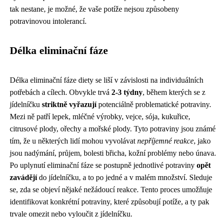
tak nestane, je možné, že vaše potíže nejsou způsobeny
potravinovou intolerancí.
Délka eliminační fáze
Délka eliminační fáze diety se liší v závislosti na individuálních
potřebách a cílech. Obvykle trvá
2-3 týdny
, během kterých se z
jídelníčku
striktně vyřazují
potenciálně problematické potraviny.
Mezi ně patří lepek, mléčné výrobky, vejce, sója, kukuřice,
citrusové plody, ořechy a mořské plody. Tyto potraviny jsou známé
tím, že u některých lidí mohou vyvolávat
nepříjemné reakce
, jako
jsou nadýmání, průjem, bolesti břicha, kožní problémy nebo únava.
Po uplynutí eliminační fáze se postupně jednotlivé potraviny
opět
zavádějí
do jídelníčku, a to po jedné a v malém množství. Sleduje
se, zda se objeví nějaké nežádoucí reakce. Tento proces umožňuje
identifikovat konkrétní potraviny, které způsobují potíže, a ty pak
trvale omezit nebo vyloučit z jídelníčku.