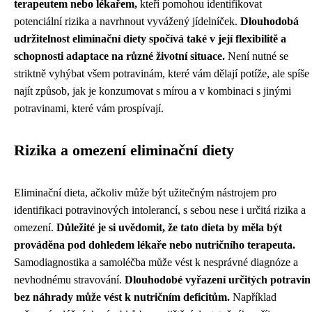
terapeutem nebo lékařem,
kteří pomohou identifikovat
potenciální rizika a navrhnout vyvážený jídelníček.
Dlouhodobá
udržitelnost eliminační diety spočívá také v její flexibilitě a
schopnosti adaptace na různé životní situace.
Není nutné se
striktně vyhýbat všem potravinám, které vám dělají potíže, ale spíše
najít způsob, jak je konzumovat s mírou a v kombinaci s jinými
potravinami, které vám prospívají.
Rizika a omezení eliminační diety
Eliminační dieta, ačkoliv může být užitečným nástrojem pro
identifikaci potravinových intolerancí, s sebou nese i určitá rizika a
omezení.
Důležité je si uvědomit, že tato dieta by měla být
prováděna pod dohledem lékaře nebo nutričního terapeuta.
Samodiagnostika a samoléčba může vést k nesprávné diagnóze a
nevhodnému stravování.
Dlouhodobé vyřazení určitých potravin
bez náhrady může vést k nutričním deficitům.
Například