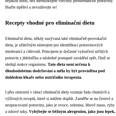
nějakou dobu, než identifikujete všechny problematické potraviny.
Buďte trpěliví a nevzdávejte se!
Recepty vhodné pro eliminační dietu
Eliminační dieta, někdy nazývaná také eliminačně-provokační
dieta, je užitečným nástrojem pro identifikaci potravinových
intolerancí a citlivostí. Principem je dočasné vyloučení určitých
potravin z jídelníčku a následné postupné zavádění zpět, čímž se
sledují reakce organismu.
Tato dieta není určena k
dlouhodobému dodržování a měla by být prováděna pod
dohledem lékaře nebo nutričního terapeuta.
I přes omezení v rámci eliminační diety existuje řada chutných a
výživných receptů, které si můžete dopřát. Zaměřte se na čerstvé a
nezpracované potraviny, jako je ovoce, zelenina, libové maso, ryby
a zdravé tuky.
Vyhýbejte se běžným alergenům, jako jsou lepek,