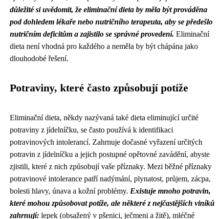
důležité si uvědomit, že eliminační dieta by měla být prováděna
pod dohledem lékaře nebo nutričního terapeuta, aby se předešlo
nutričním deficitům a zajistilo se správné provedení.
Eliminační
dieta není vhodná pro každého a neměla by být chápána jako
dlouhodobé řešení.
Potraviny, které často způsobují potíže
Eliminační dieta, někdy nazývaná také dieta eliminující určité
potraviny z jídelníčku, se často používá k identifikaci
potravinových intolerancí. Zahrnuje dočasné vyřazení určitých
potravin z jídelníčku a jejich postupné opětovné zavádění, abyste
zjistili, které z nich způsobují vaše příznaky. Mezi běžné příznaky
potravinové intolerance patří nadýmání, plynatost, průjem, zácpa,
bolesti hlavy, únava a kožní problémy.
Existuje mnoho potravin,
které mohou způsobovat potíže, ale některé z nejčastějších viníků
zahrnují:
lepek (obsažený v pšenici, ječmeni a žitě), mléčné