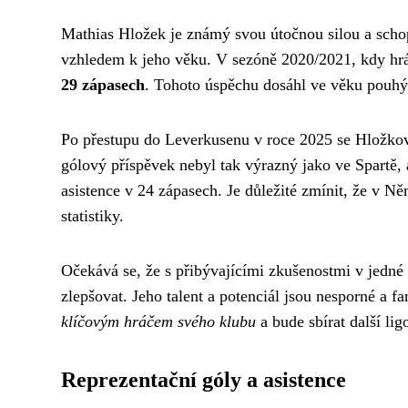
Mathias Hložek je známý svou útočnou silou a schopno
vzhledem k jeho věku. V sezóně 2020/2021, kdy hrál
29 zápasech
. Tohoto úspěchu dosáhl ve věku pouhýc
Po přestupu do Leverkusenu v roce 2025 se Hložkov
gólový příspěvek nebyl tak výrazný jako ve Spartě, al
asistence v 24 zápasech. Je důležité zmínit, že v N
statistiky.
Očekává se, že s přibývajícími zkušenostmi v jedné z
zlepšovat. Jeho talent a potenciál jsou nesporné a f
klíčovým hráčem svého klubu
a bude sbírat další li
Reprezentační góly a asistence