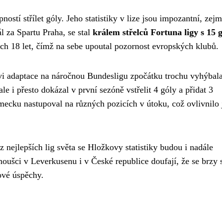
stí střílet góly. Jeho statistiky v lize jsou impozantní, zej
 za Spartu Praha, se stal
králem střelců Fortuna ligy s 15 g
h 18 let, čímž na sebe upoutal pozornost evropských klubů.
i adaptace na náročnou Bundesligu zpočátku trochu vyhýbala
e i přesto dokázal v první sezóně vstřelit 4 góly a přidat 3
ěmecku nastupoval na různých pozicích v útoku, což ovlivnilo
 nejlepších lig světa se Hložkovy statistiky budou i nadále
anoušci v Leverkusenu i v České republice doufají, že se brzy 
gové úspěchy.