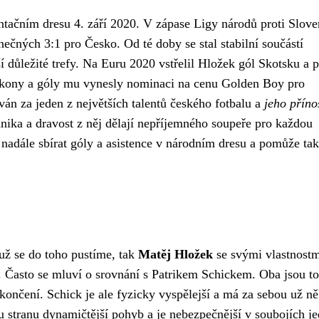
ntačním dresu 4. září 2020. V zápase Ligy národů proti Slov
nečných 3:1 pro Česko. Od té doby se stal stabilní součástí
ší důležité trefy. Na Euru 2020 vstřelil Hložek gól Skotsku a
 výkony a góly mu vynesly nominaci na cenu Golden Boy pro
án za jeden z největších talentů českého fotbalu a
jeho příno
chnika a dravost z něj dělají nepříjemného soupeře pro každou
nadále sbírat góly a asistence v národním dresu a pomůže tak
už se do toho pustíme, tak
Matěj Hložek
se svými vlastnostm
. Často se mluví o srovnání s Patrikem Schickem. Oba jsou to
končení. Schick je ale fyzicky vyspělejší a má za sebou už ně
 stranu dynamičtější pohyb a je nebezpečnější v soubojích j