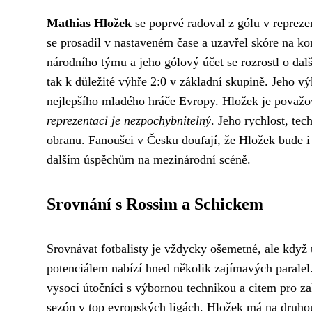
Mathias Hložek
se poprvé radoval z gólu v repreze
se prosadil v nastaveném čase a uzavřel skóre na ko
národního týmu a jeho gólový účet se rozrostl o dal
tak k důležité výhře 2:0 v základní skupině. Jeho
nejlepšího mladého hráče Evropy. Hložek je považov
reprezentaci je nezpochybnitelný
. Jeho rychlost, te
obranu. Fanoušci v Česku doufají, že Hložek bude i 
dalším úspěchům na mezinárodní scéně.
Srovnání s Rossim a Schickem
Srovnávat fotbalisty je vždycky ošemetné, ale když 
potenciálem nabízí hned několik zajímavých paralel
vysocí útočníci s výbornou technikou a citem pro za
sezón v top evropských ligách. Hložek má na druhou