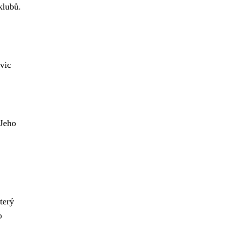
klubů.
vic
 Jeho
terý
o