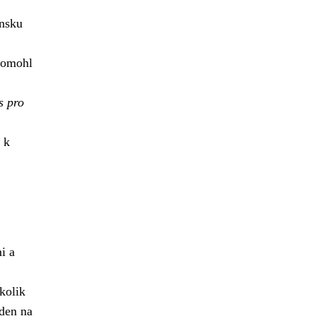
ensku
 pomohl
s pro
 k
i a
kolik
eden na