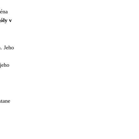
ména
óly v
. Jeho
 jeho
stane