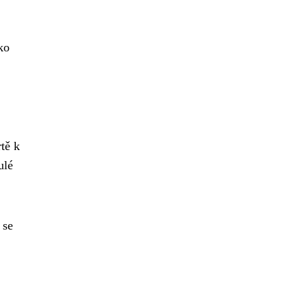
ko
tě k
ulé
 se