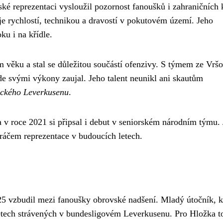
ské reprezentaci vysloužil pozornost fanoušků i zahraničních 
e rychlostí, technikou a dravostí v pokutovém území. Jeho
ku i na křídle.
 věku a stal se důležitou součástí ofenzivy. S týmem ze Vršo
 kde svými výkony zaujal. Jeho talent neunikl ani skautům
eckého Leverkusenu
.
a v roce 2021 si připsal i debut v seniorském národním týmu.
hráčem reprezentace v budoucích letech.
25 vzbudil mezi fanoušky obrovské nadšení. Mladý útočník, k
 letech strávených v bundesligovém Leverkusenu. Pro Hložka t