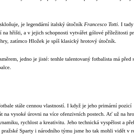
skloňuje, je legendární italský útočník
Francesco Totti
. I tady
na hřišti, a v jejich schopnosti vytvářet gólové příležitosti p
m hry, zatímco Hložek je spíš klasický hrotový útočník.
měrem, jedno je jisté: tenhle talentovaný fotbalista má před 
alce.
tbale stále cennou vlastností. I když je jeho primární pozicí
t na vysoké úrovni na více ofenzivních postech. Ať už na hro
namiku, rychlost a kreativitu. Jeho technická vyspělost a pře
 pražské Sparty i národního týmu jsme ho tak mohli vidět v r