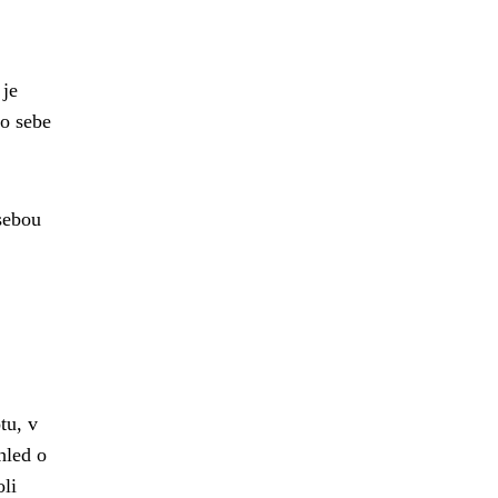
 je
ro sebe
sebou
tu, v
hled o
oli