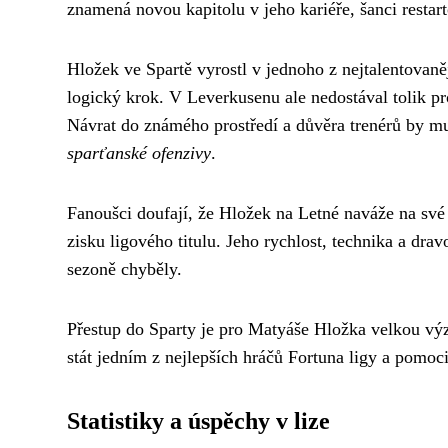
znamená novou kapitolu v jeho kariéře, šanci restar
Hložek ve Spartě vyrostl v jednoho z nejtalentovan
logický krok. V Leverkusenu ale nedostával tolik pr
Návrat do známého prostředí a důvěra trenérů by m
sparťanské ofenzivy
.
Fanoušci doufají, že Hložek na Letné naváže na sv
zisku ligového titulu. Jeho rychlost, technika a dra
sezoně chyběly.
Přestup do Sparty je pro Matyáše Hložka velkou výz
stát jedním z nejlepších hráčů Fortuna ligy a pomoc
Statistiky a úspěchy v lize