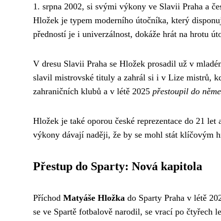
1. srpna 2002, si svými výkony ve Slavii Praha a če
Hložek je typem moderního útočníka, který disponuj
předností je i univerzálnost, dokáže hrát na hrotu úto
V dresu Slavii Praha se Hložek prosadil už v mladém
slavil mistrovské tituly a zahrál si i v Lize mistrů,
zahraničních klubů a v létě 2025
přestoupil do něm
Hložek je také oporou české reprezentace do 21 let 
výkony dávají naději, že by se mohl stát klíčovým 
Přestup do Sparty: Nová kapitola
Příchod
Matyáše Hložka
do Sparty Praha v létě 20
se ve Spartě fotbalově narodil, se vrací po čtyřech