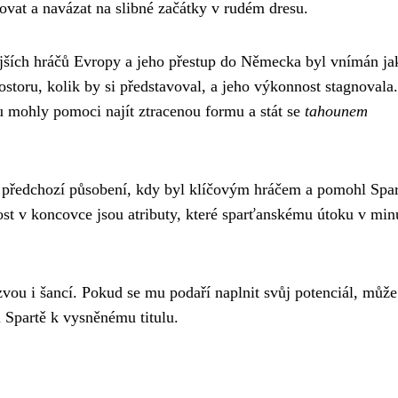
tovat a navázat na slibné začátky v rudém dresu.
ějších hráčů Evropy a jeho přestup do Německa byl vnímán ja
ostoru, kolik by si představoval, a jeho výkonnost stagnovala.
u mohly pomoci najít ztracenou formu a stát se
tahounem
é předchozí působení, kdy byl klíčovým hráčem a pomohl Spar
vost v koncovce jsou atributy, které sparťanskému útoku v min
vou i šancí. Pokud se mu podaří naplnit svůj potenciál, může
i Spartě k vysněnému titulu.